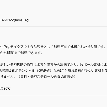
145×H22(mm) 14g
衛生的なテイクアウト食品容器として加熱溶融で成形された折り箱です
から85度まで加熱できます。
慮した発泡PSPの原料は水素と炭素から出来ており、段ボール素材に比
・地球温暖化ポテンシャル（GWP値）も約1/4と環境負荷が少ない素材
おりません。（資料・発泡スチロール再資源化協会）
度90℃