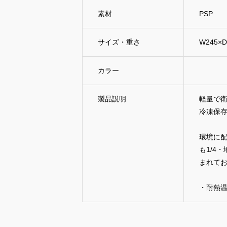
素材
PSP
サイズ・重さ
W245×D
カラー
製品説明
軽量で
冷凍保存
環境に配
も1/4
まれて
・耐熱温