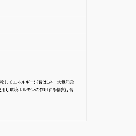
。
較してエネルギー消費は1/4・大気汚染
を使用し環境ホルモンの作用する物質は含