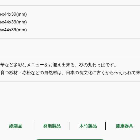
x44x39(mm)
x44x39(mm)
x44x39(mm)
中華など多彩なメニューをお迎え出来る、杉の丸わっぱです。
で育つ杉材・赤松などの自然材は、日本の食文化に古くから伝えられて
紙製品
発泡製品
木竹製品
健康器具