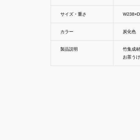
サイズ・重さ
W238×D
カラー
炭化色
製品説明
竹集成
お茶う